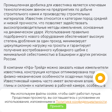
Промышленная дробилка для известняка является ключевым
технологическим звеном на предприятиях по добыче
строительного камня и производству строительных
материалов. Известняк относится к категории пород средней
и низкой прочности, что позволяет задействовать
высокопроизводительные методы измельчения, основанные
на динамическом ударе. Использование правильно
подобранного нового оборудования обеспечивает высокую
степень дробления за один проход, минимизирует
циркуляционную нагрузку на грохоты и гарантирует
получение востребованного кубовидного щебня с
минимальной себестоимостью в Башкирии и других регионах
России.
В компании «Уфа-Трейд» можно заказать новые измельчители
известняка, конструкция которых оптимизирована под
физико-механические особенности осадочных пород.
Известняковый камень часто имеет включения влажной
глины и склонен к налипанию в рабочей камере, особенно в
межсезонье. Поставляемые нами новые роторные и
Мы используем файлы cookie, чтобы сайт работал лучше.
молотковые машины эффективно справляются с данной
Продолжая просмотр, вы соглашаетесь с условиями их
проблемой благодаря оптимизированной геометрии зоны
использования, изложенными в
Политике конфиденциальности
.
разгрузки и применению износостойких сплавов, что
Принять
Главная
Меню
Каталог
Корзина
исключает забивание колосниковых решеток и гарантирует