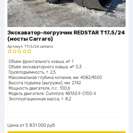
Экскаватор-погрузчик REDSTAR T17,5/24
(мосты Carraro)
Артикул:
T17,5/24 camarro
Оценка
Объём фронтального ковша, м³: 1
5.00
из 5
Объём экскаваторного ковша, м³: 0,3
Грузоподъёмность, т: 2,5
Максимальная глубина копания, мм: 4082/4500
Высота подъёма (выгрузки), мм: 2742
Мощность двигателя, л.с.: 100,6
Модель двигателя: Cummins 4BTA3.9-C100-II
Эксплуатационная масса, т: 8,2
Цена
5 831 000
руб.