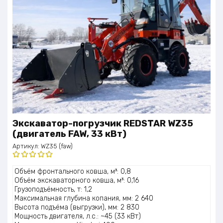
Экскаватор-погрузчик REDSTAR WZ35
(двигатель FAW, 33 кВт)
Артикул:
WZ35 (faw)
Оценка
Объём фронтального ковша, м³: 0,8
5.00
из 5
Объём экскаваторного ковша, м³: 0,16
Грузоподъёмность, т: 1,2
Максимальная глубина копания, мм: 2 640
Высота подъёма (выгрузки), мм: 2 830
Мощность двигателя, л.с.: ~45 (33 кВт)