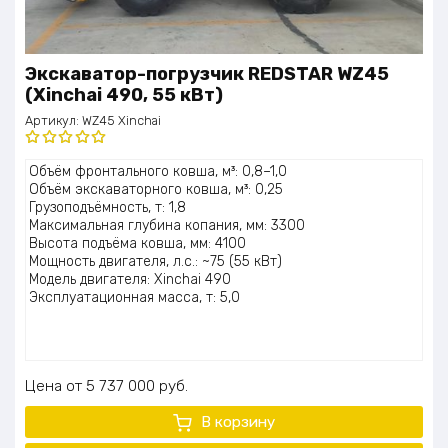
Экскаватор-погрузчик REDSTAR WZ45
(Xinchai 490, 55 кВт)
Артикул:
WZ45 Xinchai
Оценка
Объём фронтального ковша, м³: 0,8–1,0
5.00
из 5
Объём экскаваторного ковша, м³: 0,25
Грузоподъёмность, т: 1,8
Максимальная глубина копания, мм: 3300
Высота подъёма ковша, мм: 4100
Мощность двигателя, л.с.: ~75 (55 кВт)
Модель двигателя: Xinchai 490
Эксплуатационная масса, т: 5,0
Цена
5 737 000
руб.
В корзину