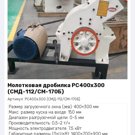
Молотковая дробилка PC400x300
(СМД-112/СМ-170Б)
Артикул:
PC400x300 (СМД-112/СМ-170Б)
Размер загрузочного окна (зев): 400×300 мм
Макс. размер куска на входе: 150 мм
Диапазон разгрузочной щели: 0–5 мм
Производительность: 0,5–2 т/ч
Мощность электродвигателя: 7,5 кВт
Габаритные размеры (Д×Ш×В): 1400×700×900 мм