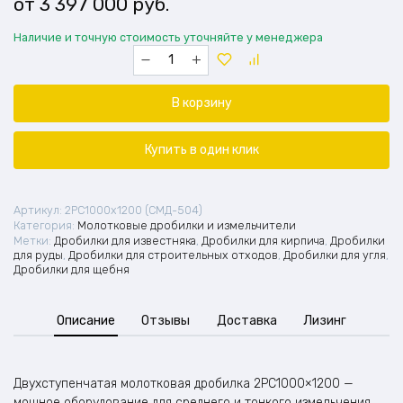
3 397 000
руб.
Наличие и точную стоимость уточняйте у менеджера
Количество
товара
Двухступенчатая
молотковая
В корзину
дробилка
2PC1000х1200
(СМД-504)
Купить в один клик
Артикул:
2PC1000х1200 (СМД-504)
Категория:
Молотковые дробилки и измельчители
Метки:
Дробилки для известняка
,
Дробилки для кирпича
,
Дробилки
для руды
,
Дробилки для строительных отходов
,
Дробилки для угля
,
Дробилки для щебня
Описание
Отзывы
Доставка
Лизинг
Двухступенчатая молотковая дробилка 2PC1000×1200 —
мощное оборудование для среднего и тонкого измельчения