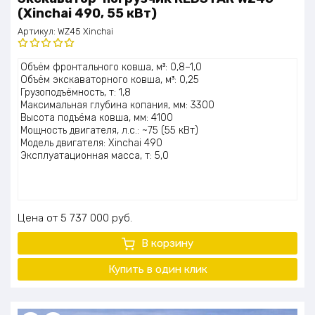
(Xinchai 490, 55 кВт)
Артикул:
WZ45 Xinchai
Оценка
Объём фронтального ковша, м³: 0,8–1,0
5.00
из 5
Объём экскаваторного ковша, м³: 0,25
Грузоподъёмность, т: 1,8
Максимальная глубина копания, мм: 3300
Высота подъёма ковша, мм: 4100
Мощность двигателя, л.с.: ~75 (55 кВт)
Модель двигателя: Xinchai 490
Эксплуатационная масса, т: 5,0
Цена
5 737 000
руб.
В корзину
Купить в один клик