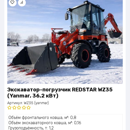
Экскаватор-погрузчик REDSTAR WZ35
(Yanmar, 36,2 кВт)
Артикул:
WZ35 (yanmar)
Оценка
Объём фронтального ковша, м³: 0,8
5.00
из 5
Объём экскаваторного ковша, м³: 0,16
Грузоподъёмность, т: 1,2