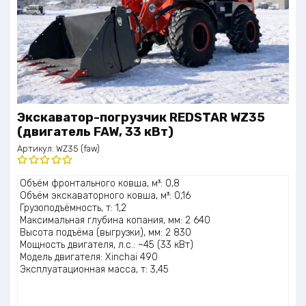
Экскаватор-погрузчик REDSTAR WZ35
(двигатель FAW, 33 кВт)
Артикул:
WZ35 (faw)
Оценка
Объём фронтального ковша, м³: 0,8
5.00
из 5
Объём экскаваторного ковша, м³: 0,16
Грузоподъёмность, т: 1,2
Максимальная глубина копания, мм: 2 640
Высота подъёма (выгрузки), мм: 2 830
Мощность двигателя, л.с.: ~45 (33 кВт)
Модель двигателя: Xinchai 490
Эксплуатационная масса, т: 3,45