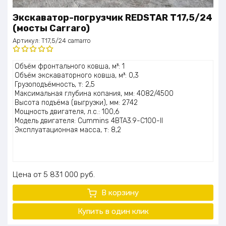
Экскаватор-погрузчик REDSTAR T17,5/24
(мосты Carraro)
Артикул:
T17,5/24 camarro
Оценка
Объём фронтального ковша, м³: 1
5.00
из 5
Объём экскаваторного ковша, м³: 0,3
Грузоподъёмность, т: 2,5
Максимальная глубина копания, мм: 4082/4500
Высота подъёма (выгрузки), мм: 2742
Мощность двигателя, л.с.: 100,6
Модель двигателя: Cummins 4BTA3.9-C100-II
Эксплуатационная масса, т: 8,2
Цена
5 831 000
руб.
В корзину
Купить в один клик