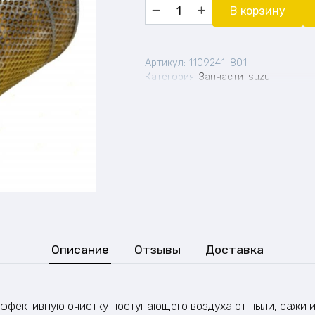
Количество
В корзину
товара
Воздушный
фильтр
KLX-
Артикул:
1109241-801
964
Категория:
Запчасти Isuzu
(1109241-
801)
Описание
Отзывы
Доставка
ффективную очистку поступающего воздуха от пыли, сажи 