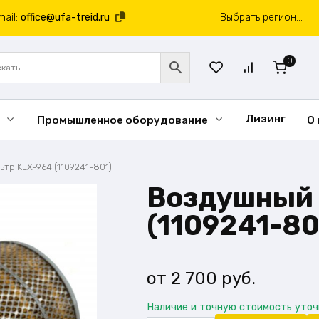
mail:
office@ufa-treid.ru
Выбрать регион...
0
Лизинг
Промышленное оборудование
О
тр KLX-964 (1109241-801)
Воздушный 
(1109241-80
2 700
руб.
Наличие и точную стоимость уто