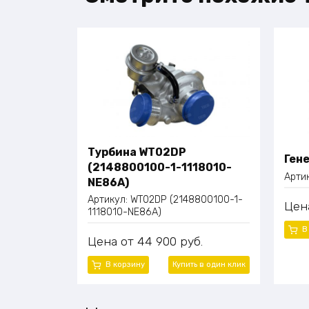
Турбина WT02DP
Ген
(2148800100-1-1118010-
Арти
NE86A)
Артикул:
WT02DP (2148800100-1-
Цен
1118010-NE86A)
В
Цена
44 900
руб.
В корзину
Купить в один клик