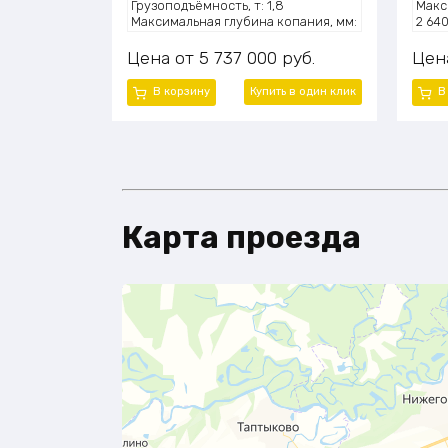
Грузоподъёмность, т: 1,8
Макс
Максимальная глубина копания, мм:
2 64
3300
Высо
Высота подъёма ковша, мм: 4100
830
Цена
5 737 000
руб.
Цен
Мощность двигателя, л.с.: ~75 (55
Мощно
кВт)
кВт)
В корзину
Купить в один клик
В
Модель двигателя: Xinchai 490
Моде
Эксплуатационная масса, т: 5,0
Эксп
Карта проезда