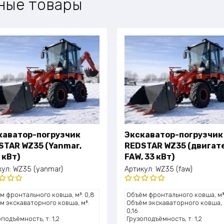
ные товары
каватор-погрузчик
Экскаватор-погрузчик
STAR WZ35 (Yanmar,
REDSTAR WZ35 (двигат
 кВт)
FAW, 33 кВт)
кул:
WZ35 (yanmar)
Артикул:
WZ35 (faw)
нка
Оценка
м фронтального ковша, м³: 0,8
Объём фронтального ковша, м³:
0
из 5
5.00
из 5
м экскаваторного ковша, м³:
Объём экскаваторного ковша, 
0,16
подъёмность, т: 1,2
Грузоподъёмность, т: 1,2