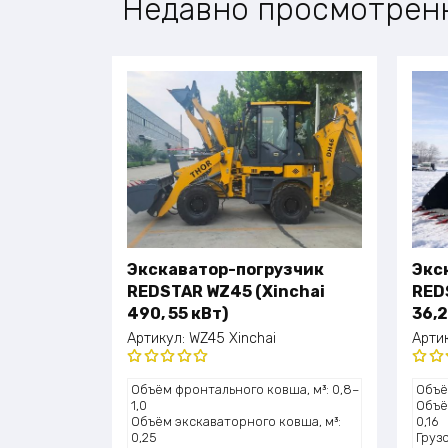
Недавно просмотрен
Экскаватор-погрузчик
Экс
REDSTAR WZ45 (Xinchai
RED
490, 55 кВт)
36,2
Артикул:
WZ45 Xinchai
Арти
Оценка
Оце
Объём фронтального ковша, м³: 0,8–
Объё
5.00
из 5
5.0
1,0
Объё
Объём экскаваторного ковша, м³:
0,16
0,25
Грузо