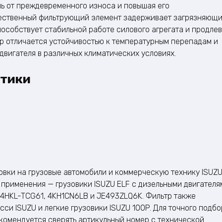
ь от преждевременного износа и повышая его
ественный фильтрующий элемент задерживает загрязняющ
пособствует стабильной работе силового агрегата и продле
р отличается устойчивостью к температурным перепадам и
вигателя в различных климатических условиях.​
стики
овки на грузовые автомобили и коммерческую технику ISUZ
применения — грузовики ISUZU ELF с дизельными двигателя
, 4HKL-TCG61, 4KH1CN6LB и JE493ZLQ6K. Фильтр также
си ISUZU и легкие грузовики ISUZU 100P. Для точного подб
комендуется сверять артикульный номер с технической