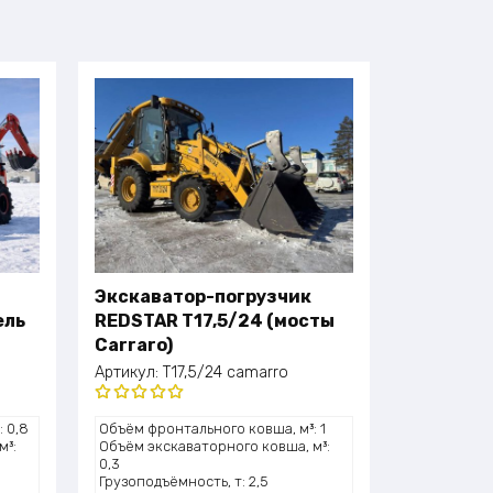
Экскаватор-погрузчик
ель
REDSTAR T17,5/24 (мосты
Carraro)
Артикул:
T17,5/24 camarro
Оценка
 0,8
Объём фронтального ковша, м³: 1
5.00
из 5
м³:
Объём экскаваторного ковша, м³:
0,3
Грузоподъёмность, т: 2,5