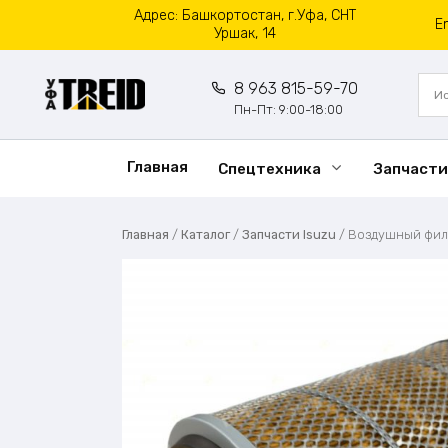
Перейти
Адрес: Башкортостан, г.Уфа, СНТ
E
к
Уршак, 14
содержанию
8 963 815-59-70
Пн-Пт: 9:00-18:00
Главная
Спецтехника
Запчасти
Главная
/
Каталог
/
Запчасти Isuzu
/
Воздушный филь