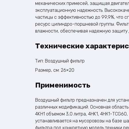
механических примесей, защищая двигател
эксплуатационную надежность. Высококач
частицы с эффективностью до 99,9%, что с
ресурс цилиндро-поршневой группы. Фильт
влажности, обеспечивая надежную защиту д
Технические характери
Тип: Воздушный фильтр​
Размер, см: 26×20
Применимость
Воздушный фильтр предназначен для устан
различных модификаций. Основная область 
4KH1 объемом 3,0 литра, 4HK1, 4НК1-TCG60
устанавливается на мусоровозы на базе шас
фильтра под конкретную модель техники ре