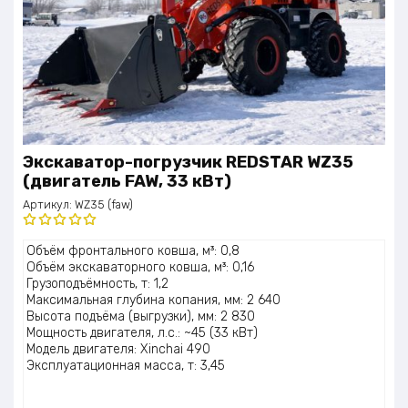
Экскаватор-погрузчик REDSTAR WZ35
(двигатель FAW, 33 кВт)
Артикул:
WZ35 (faw)
Оценка
Объём фронтального ковша, м³: 0,8
5.00
из 5
Объём экскаваторного ковша, м³: 0,16
Грузоподъёмность, т: 1,2
Максимальная глубина копания, мм: 2 640
Высота подъёма (выгрузки), мм: 2 830
Мощность двигателя, л.с.: ~45 (33 кВт)
Модель двигателя: Xinchai 490
Эксплуатационная масса, т: 3,45