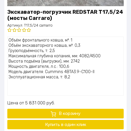
Экскаватор-погрузчик REDSTAR T17,5/24
(мосты Carraro)
Артикул:
T17,5/24 camarro
Оценка
Объём фронтального ковша, м³: 1
5.00
из 5
Объём экскаваторного ковша, м³: 0,3
Грузоподъёмность, т: 2,5
Максимальная глубина копания, мм: 4082/4500
Высота подъёма (выгрузки), мм: 2742
Мощность двигателя, л.с.: 100,6
Модель двигателя: Cummins 4BTA3.9-C100-II
Эксплуатационная масса, т: 8,2
Цена
5 831 000
руб.
В корзину
Купить в один клик