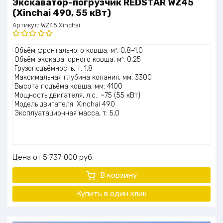
Экскаватор-погрузчик REDSTAR WZ45
(Xinchai 490, 55 кВт)
Артикул:
WZ45 Xinchai
Оценка
Объём фронтального ковша, м³: 0,8–1,0
5.00
из 5
Объём экскаваторного ковша, м³: 0,25
Грузоподъёмность, т: 1,8
Максимальная глубина копания, мм: 3300
Высота подъёма ковша, мм: 4100
Мощность двигателя, л.с.: ~75 (55 кВт)
Модель двигателя: Xinchai 490
Эксплуатационная масса, т: 5,0
Цена
5 737 000
руб.
В корзину
Купить в один клик