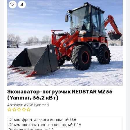
Экскаватор-погрузчик REDSTAR WZ35
(Yanmar, 36,2 кВт)
Артикул:
WZ35 (yanmar)
Оценка
Объём фронтального ковша, м³: 0,8
5.00
из 5
Объём экскаваторного ковша, м³: 0,16