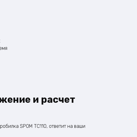
х
ремя
жение и расчет
робилка SPOM ТС110, ответит на ваши