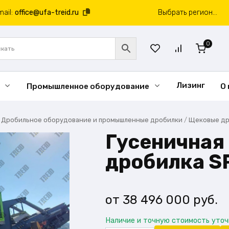
mail:
office@ufa-treid.ru
Выбрать регион...
0
Лизинг
Промышленное оборудование
О
/
Дробильное оборудование и промышленные дробилки
/
Щековые др
Гусеничная
дробилка S
38 496 000
руб.
Наличие и точную стоимость уто