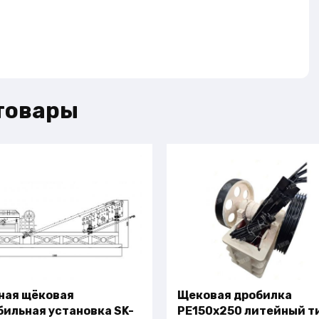
товары
ная щёковая
Щековая дробилка
бильная установка SK-
PE150x250 литейный т