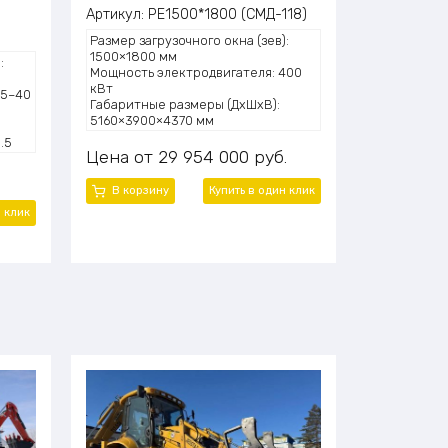
Артикул:
PE1500*1800 (СМД-118)
Размер загрузочного окна (зев):
1500×1800 мм
:
Мощность электродвигателя: 400
кВт
15–40
Габаритные размеры (ДхШхВ):
5160×3900×4370 мм
Масса (общая): 121 000 кг
.5
Цена
29 954 000
руб.
В корзину
Купить в один клик
н клик