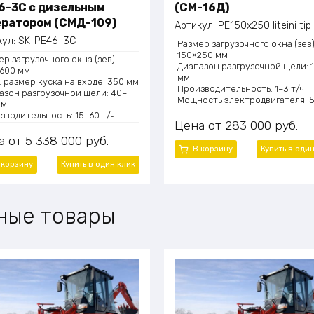
6-3C с дизельным
(СМ-16Д)
ератором (СМД-109)
Артикул:
PE150x250 liteini tip
кул:
SK-PE46-3C
Размер загрузочного окна (зев)
150×250 мм
ер загрузочного окна (зев):
Диапазон разгрузочной щели: 
600 мм
мм
. размер куска на входе: 350 мм
Производительность: 1–3 т/ч
азон разгрузочной щели: 40–
Мощность электродвигателя: 5
мм
кВт
зводительность: 15–60 т/ч
Габаритные размеры (ДхШхВ):
Цена
283 000
руб.
ость электродвигателя: 30 кВт
720×660×850 мм
ритные размеры (ДхШхВ):
а
5 338 000
руб.
Масса (общая): 500 кг
0×3700×5950 мм
В корзину
Купить в оди
 (общая): 17 400 кг
 корзину
Купить в один клик
ные товары