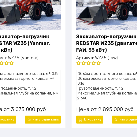
каватор-погрузчик
Экскаватор-погрузчик
STAR WZ35 (Yanmar,
REDSTAR WZ35 (двигат
 кВт)
FAW, 33 кВт)
кул:
WZ35 (yanmar)
Артикул:
WZ35 (faw)
нка
Оценка
м фронтального ковша, м³: 0,8
Объём фронтального ковша, м³:
0
из 5
5.00
из 5
м экскаваторного ковша, м³:
Объём экскаваторного ковша, 
0,16
подъёмность, т: 1,2
Грузоподъёмность, т: 1,2
имальная глубина копания, мм:
Максимальная глубина копания
0
2 640
та подъёма (выгрузки), мм: 2
Высота подъёма (выгрузки), мм
830
а
3 073 000
руб.
Цена
2 895 000
руб.
сть двигателя, л.с.: ~49 (36,2
Мощность двигателя, л.с.: ~45 
кВт)
 корзину
Купить в один клик
В корзину
Купить в оди
ль двигателя: Yanmar
Модель двигателя: Xinchai 490
луатационная масса, т: 3,45
Эксплуатационная масса, т: 3,