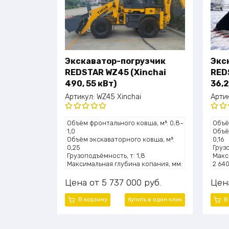
Экскаватор-погрузчик
Экс
REDSTAR WZ45 (Xinchai
RED
490, 55 кВт)
36,2
Артикул:
WZ45 Xinchai
Арти
Оценка
Оце
Объём фронтального ковша, м³: 0,8–
Объё
5.00
из 5
5.0
1,0
Объё
Объём экскаваторного ковша, м³:
0,16
0,25
Грузо
Грузоподъёмность, т: 1,8
Макс
Максимальная глубина копания, мм:
2 64
3300
Высо
Высота подъёма ковша, мм: 4100
830
Цена
5 737 000
руб.
Цен
Мощность двигателя, л.с.: ~75 (55
Мощно
кВт)
кВт)
В корзину
Купить в один клик
В
Модель двигателя: Xinchai 490
Моде
Эксплуатационная масса, т: 5,0
Эксп