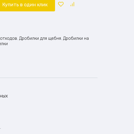
Купить в один клик
 отходов
,
Дробилки для щебня
,
Дробилки на
илки
пных
.