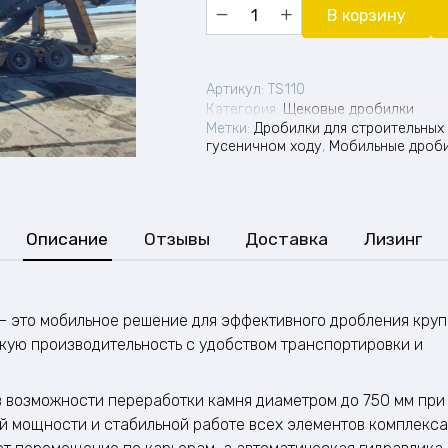
Количество
В корзину
товара
Гусеничная
щековая
дробилка
Артикул:
TS110
SPOM
Категория:
Щековые дробилки
ТС110
Метки:
Дробилки для строительных
гусеничном ходу
,
Мобильные дроб
Описание
Отзывы
Доставка
Лизинг
— это мобильное решение для эффективного дробления кру
кую производительность с удобством транспортировки и
 возможности переработки камня диаметром до 750 мм при
й мощности и стабильной работе всех элементов комплекса