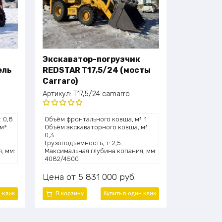
Экскаватор-погрузчик
ель
REDSTAR T17,5/24 (мосты
Carraro)
Артикул:
T17,5/24 camarro
Оценка
 0,8
Объём фронтального ковша, м³: 1
5.00
из 5
м³:
Объём экскаваторного ковша, м³:
0,3
Грузоподъёмность, т: 2,5
, мм:
Максимальная глубина копания, мм:
4082/4500
: 2
Высота подъёма (выгрузки), мм: 2742
Мощность двигателя, л.с.: 100,6
Цена
5 831 000
руб.
(33
Модель двигателя: Cummins
4BTA3.9-C100-II
н клик
В корзину
Купить в один клик
Эксплуатационная масса, т: 8,2
45