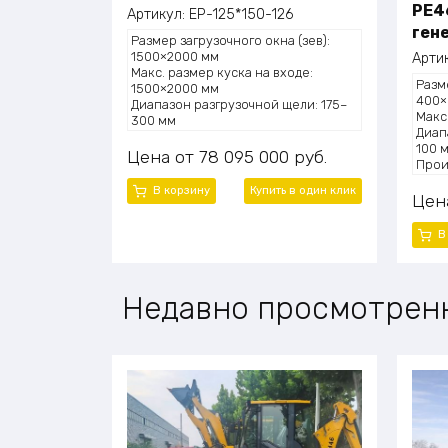
PE4
Артикул:
EP-125*150-126
ген
Размер загрузочного окна (зев):
1500×2000 мм
Арти
Макс. размер куска на входе:
Разм
1500×2000 мм
400×
Диапазон разгрузочной щели: 175–
Макс
300 мм
Диап
Производительность: 620–1510 т/ч
100 
Мощность электродвигателя: 400
Цена
78 095 000
руб.
Прои
кВт
Мощн
Габаритные размеры (ДхШхВ):
В корзину
Купить в один клик
Габа
Цен
6800×4100×4950 мм
1450
Масса (общая): 148 130 кг
Масса
В
Недавно просмотрен