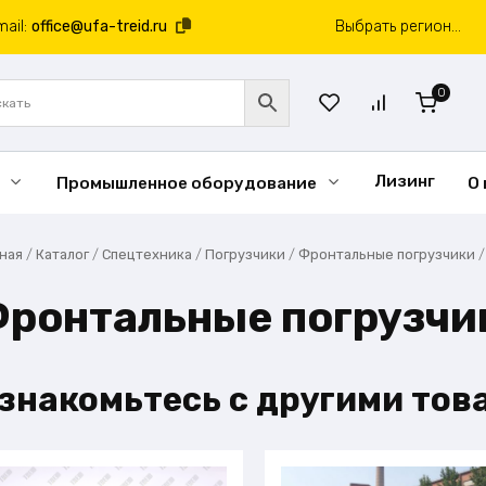
mail:
office@ufa-treid.ru
Выбрать регион...
0
Лизинг
Промышленное оборудование
О
вная
/
Каталог
/
Спецтехника
/
Погрузчики
/
Фронтальные погрузчики
ронтальные погрузчик
знакомьтесь с другими тов