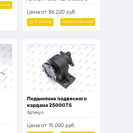
ин
клик
Цена
36 220
руб.
В корзину
Купить в один
клик
Подшипник подвесного
кардана 2500GTS
Артикул:
Цена
15 000
руб.