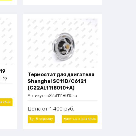
19
Термостат для двигателя
1-19
Shanghai SC11D/C6121
(C22AL1118010+A)
Артикул:
c22al1118010-a
ин
клик
Цена
1 400
руб.
В корзину
Купить в один
клик