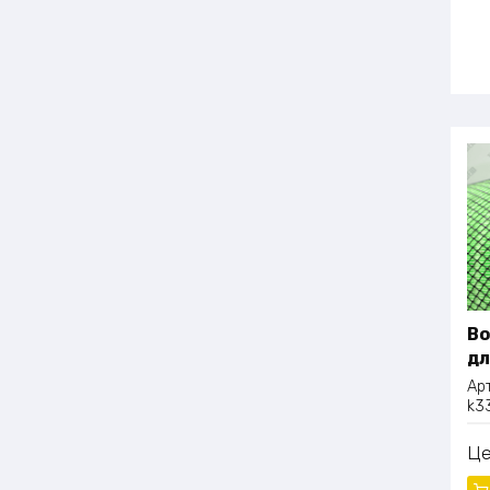
Во
дл
Ар
k3
Ц