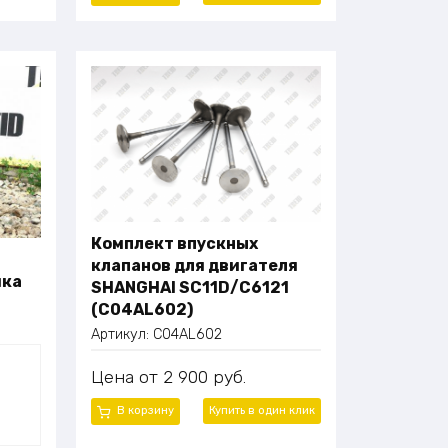
Стабильность напряжения: ≤±1%
Колебания частоты и напряжения:
≤±0.5%
Регулирование напряжения: AVR
Габаритные размеры:
3900×1400×1950 мм
Вес: 3000 кг
Уровень шума: до 75 дБ(А)
Тип топлива: природный или
сжиженный газ
Комплект впускных
клапанов для двигателя
ика
SHANGHAI SC11D/C6121
(C04AL602)
Артикул:
C04AL602
Цена
2 900
руб.
В корзину
Купить в один
клик