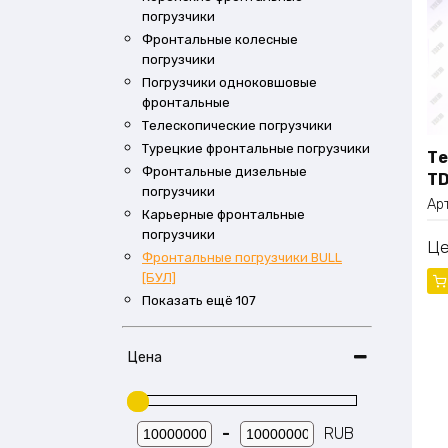
погрузчики
Фронтальные колесные
погрузчики
Погрузчики одноковшовые
фронтальные
Телескопические погрузчики
Турецкие фронтальные погрузчики
Те
Фронтальные дизельные
TD
погрузчики
Ар
Карьерные фронтальные
погрузчики
Ц
Фронтальные погрузчики BULL
[БУЛ]
Показать ещё 107
Цена
-
RUB
Мин. цена
Макс. цена