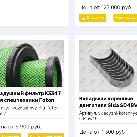
Цена
123 000
руб.
В корзину
Купить в од
здушный фильтр K3347
Вкладыши коренные
я спецтехники Foton
двигателя Sida SD4B
тикул:
vozdushnyy-filtr-foton-
Артикул:
vkladyshi-korenny
347
sd4bw45
ена
6 900
руб.
Цена
1 300
руб.
В корзину
Купить в один
клик