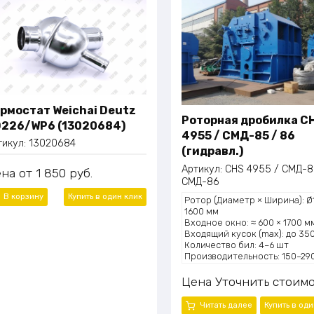
рмостат Weichai Deutz
Роторная дробилка C
226/WP6 (13020684)
4955 / СМД-85 / 86
тикул:
13020684
(гидравл.)
Артикул:
CHS 4955 / СМД-8
ена
1 850
руб.
СМД-86
В корзину
Купить в один
клик
Ротор (Диаметр × Ширина): Ø
1600 мм
Входное окно: ≈ 600 × 1700 м
Входящий кусок (max): до 35
Количество бил: 4–6 шт
Производительность: 150–290
Масса: 17 430 кг
Цена
Уточнить стоимо
Читать далее
Купить в од