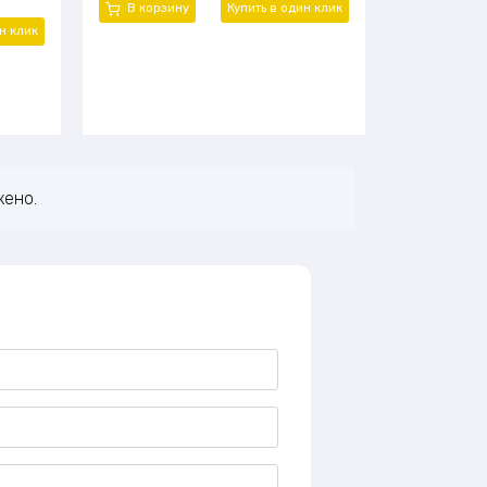
В корзину
Купить в один
клик
ин
клик
жено.