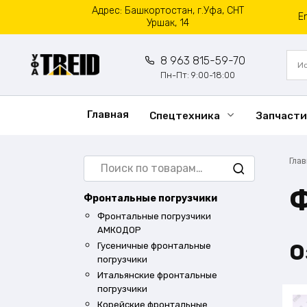
Перейти
Адрес: Башкортостан, г.Уфа, СНТ
E
к
Уршак, 14
содержанию
8 963 815-59-70
Пн-Пт: 9:00-18:00
Главная
Спецтехника
Запчасти
Искать:
Гла
Ф
Фронтальные погрузчики
Фронтальные погрузчики
АМКОДОР
О
Гусеничные фронтальные
погрузчики
Итальянские фронтальные
погрузчики
Корейские фронтальные