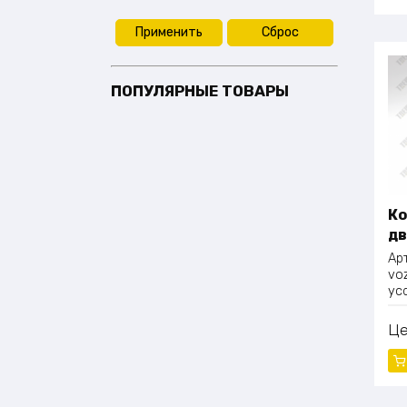
Применить
Сброс
ПОПУЛЯРНЫЕ ТОВАРЫ
Ко
дв
Ар
vo
yc
Ц