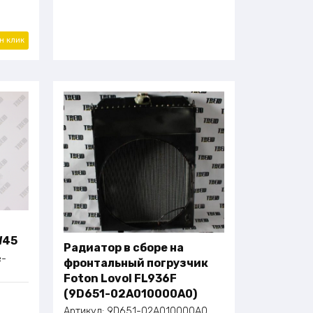
ин
клик
W45
Радиатор в сборе на
e-
фронтальный погрузчик
Foton Lovol FL936F
(9D651-02A010000A0)
Артикул:
9D651-02A010000A0