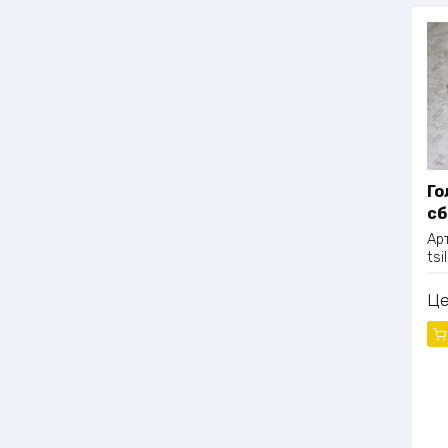
Го
сб
Ар
ts
Ц