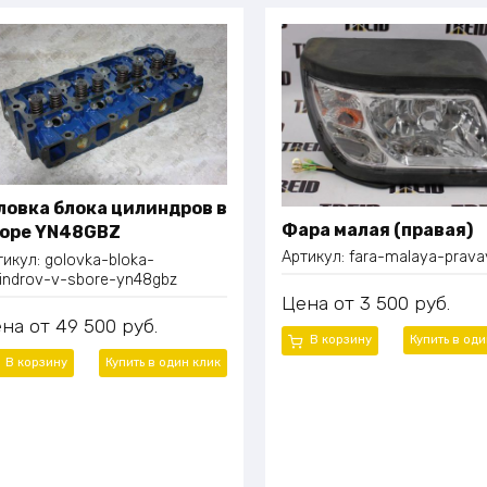
ловка блока цилиндров в
Фара малая (правая)
оре YN48GBZ
Артикул:
fara-malaya-prava
тикул:
golovka-bloka-
ilindrov-v-sbore-yn48gbz
Цена
3 500
руб.
ена
49 500
руб.
В корзину
Купить в од
В корзину
Купить в один
клик