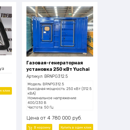
Газовая-генераторная
ya
установка 250 кВт Yuchai
Артикул:
BRNPG312.5
Модель: BRNPG312.5
Выходная мощность: 250 кВт (312.5
ин
клик
кВА)
Номинальное напряжение:
400/230 В
Частота: 50 Гц
Номинальный ток: 450 А
Фазность: 3 фазы, 4 провода (3P4W)
Цена
4 780 000
руб.
Коэффициент мощности: 0.8
Скорость вращения: 1500 об/мин
В корзину
Купить в один
клик