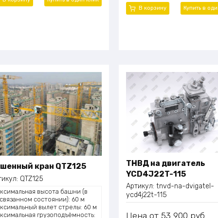
В корзину
Купить в од
ТНВД на двигатель
шенный кран QTZ125
YCD4J22T-115
тикул:
QTZ125
Артикул:
tnvd-na-dvigatel-
ксимальная высота башни (в
ycd4j22t-115
связанном состоянии): 60 м
ксимальный вылет стрелы: 60 м
Цена
53 900
руб.
ксимальная грузоподъёмность: