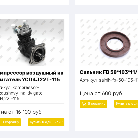
Сальник FB 58*103*11/
мпрессор воздушный на
игатель YCD4J22T-115
Артикул:
salnik-fb-58-103-1
тикул:
kompressor-
Цена
600
руб.
zdushnyy-na-dvigatel-
d4j22t-115
В корзину
Купить в од
ена
16 100
руб.
В корзину
Купить в один
клик