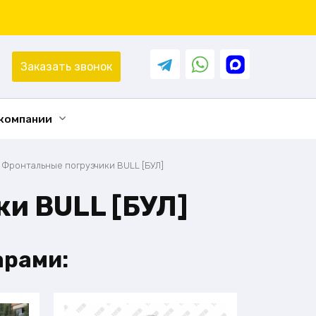
Заказать звонок
 компании
/
Фронтальные погрузчики BULL [БУЛ]
и BULL [БУЛ]
арами: