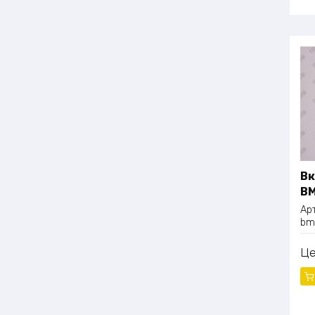
Вк
B
Ар
bm
Ц