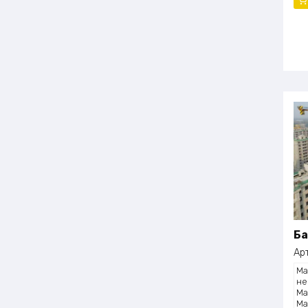
Ба
Ар
Ма
не
Ма
Ма