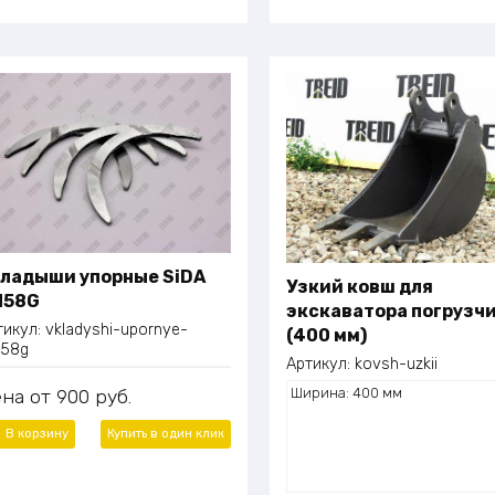
ладыши упорные SiDA
Узкий ковш для
M58G
экскаватора погрузч
тикул:
vkladyshi-upornye-
(400 мм)
58g
Артикул:
kovsh-uzkii
Ширина: 400 мм
ена
900
руб.
В корзину
Купить в один
клик