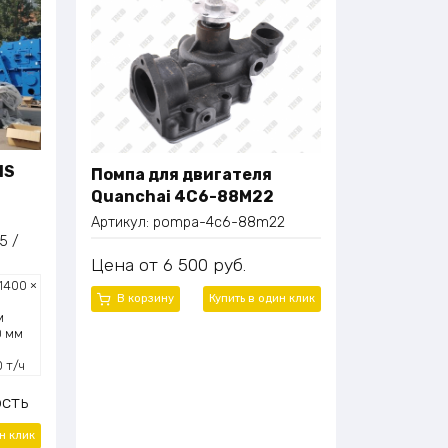
HS
Помпа для двигателя
Quanchai 4C6-88M22
Артикул:
pompa-4c6-88m22
5 /
Цена
6 500
руб.
1400 ×
В корзину
Купить в один
клик
м
0 мм
 т/ч
сть
ин
клик